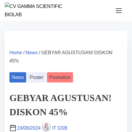
S
k
i
p
t
o
Home
/
News
/ GEBYAR AGUSTUSAN! DISKON
c
45%
o
n
News
Poster
Promotion
t
e
n
GEBYAR AGUSTUSAN!
t
DISKON 45%
19/08/2024
IT GSB