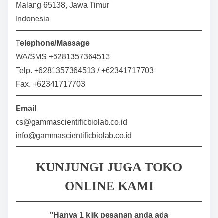
Malang 65138, Jawa Timur
Indonesia
Telephone/Massage
WA/SMS +6281357364513
Telp. +6281357364513 / +62341717703
Fax. +62341717703
Email
cs@gammascientificbiolab.co.id
info@gammascientificbiolab.co.id
KUNJUNGI JUGA TOKO
ONLINE KAMI
"Hanya 1 klik pesanan anda ada