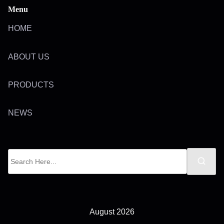
Menu
HOME
ABOUT US
PRODUCTS
NEWS
S
e
a
r
c
August 2026