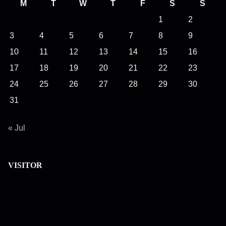
h
M
T
W
T
F
S
S
H
1
2
e
3
4
5
6
7
8
9
r
10
11
12
13
14
15
16
e
17
18
19
20
21
22
23
.
24
25
26
27
28
29
30
.
.
31
« Jul
VISITOR