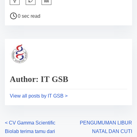
:
h
P
a
0 sec read
o
r
s
e
t
t
r
h
e
i
a
s
d
p
Author: IT GSB
t
o
i
s
View all posts by IT GSB >
m
t
e
o
n
P
<
CV Gamma Scientific
PENGUMUMAN LIBUR
:
Biolab terima tamu dari
NATAL DAN CUTI
o