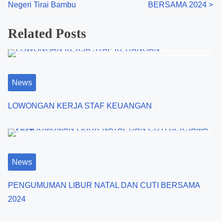
Negeri Tirai Bambu
BERSAMA 2024
>
s
Related Posts
t
s
n
News
a
LOWONGAN KERJA STAF KEUANGAN
v
i
g
News
a
PENGUMUMAN LIBUR NATAL DAN CUTI BERSAMA
t
2024
i