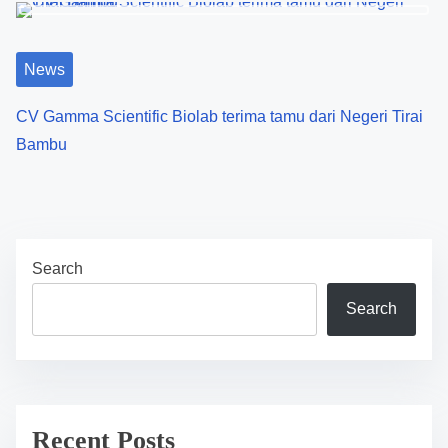
o
n
News
CV Gamma Scientific Biolab terima tamu dari Negeri Tirai
Bambu
Search
Search
Recent Posts